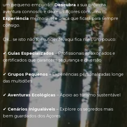
um pequeno empurrão:
Descubra
a sua próxima
aventura connosco e deixe os Açores com uma
Experiência
memorável e única que ficará para sempre
consigo.
Ok… se isto não for suficiente, aqui fica mais um pouco:
✔
Guias Especializados
– Profissionais apaixonados e
certificados que garantem segurança e diversão
✔
Grupos Pequenos
– Experiências personalizadas longe
das multidões
✔
Aventuras Ecológicas
– Apoio ao turismo sustentável
✔
Cenários Inigualáveis
​​​​– Explore os segredos mais
bem guardados dos Açores