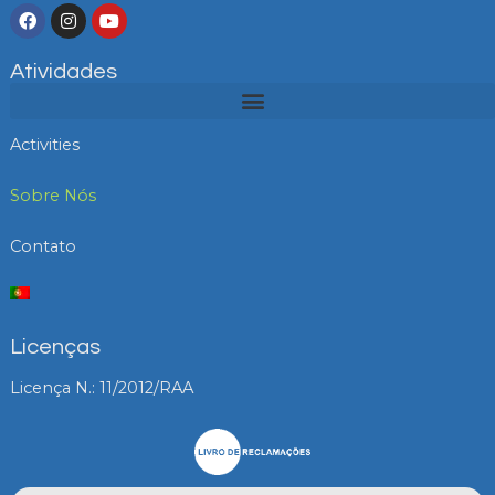
F
I
Y
a
n
o
c
s
u
e
t
t
Atividades
b
a
u
Menu
o
g
b
o
r
e
k
a
Activities
m
Sobre Nós
Contato
Licenças
Licença N.: 11/2012/RAA